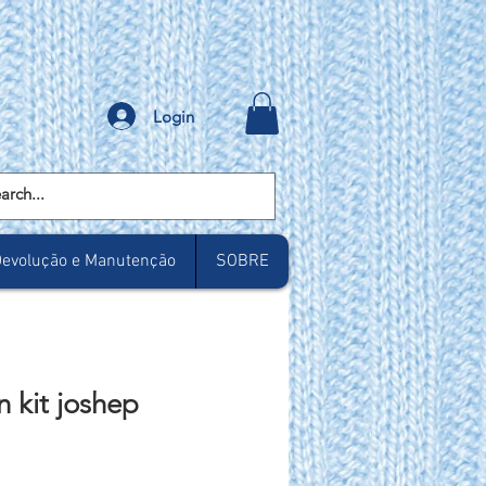
Login
evolução e Manutenção
SOBRE
 kit joshep