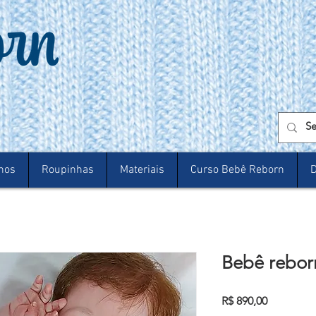
nos
Roupinhas
Materiais
Curso Bebê Reborn
D
Bebê reborn
Preço
R$ 890,00