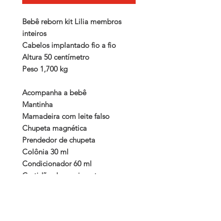
Bebê reborn kit Lilia membros 
inteiros 

Cabelos implantado fio a fio

Altura 50 centímetro

Peso 1,700 kg

Acompanha a bebê 

Mantinha

Mamadeira com leite falso

Chupeta magnética

Prendedor de chupeta

Colônia 30 ml

Condicionador 60 ml

Certidão de nascimento

Carteira de vacinação

Teste do pezinho

Manual de cuidado
