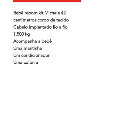
Bebê reborn kit Michele 42
centímetros corpo de tecido
Cabelo implantado fio a fio
1,500 kg
Acompanha a bebê
Uma mantinha
Um condicionador
Uma colônia
Uma mamadeira com leite falso
Documentos.
LuReborn é uma empresa de bonecas artesanais.