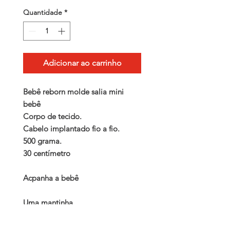
Quantidade
*
Adicionar ao carrinho
Bebê reborn molde salia mini 
bebê

Corpo de tecido.

Cabelo implantado fio a fio.

500 grama.

30 centímetro

Acpanha a bebê 

Uma mantinha

Certidão de nascimento

Carteira de vacina
