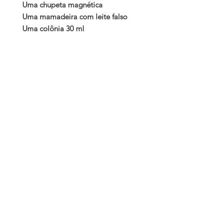
Uma chupeta magnética

Uma mamadeira com leite falso

Uma colônia 30 ml

Um condicionador 60 ml

Certidão de nascimento

Teste do pezinho

Carteira de vacina

Primeiro ultra-som

Manual de cuidado
LuReborn é uma empresa de bonecas artesanais.
www.lureborn.com
/ Rua Inspiração, n°15 / São
Paulo, SP - CEP:
04438182
/ CNPJ: