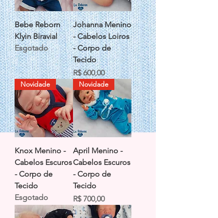
Bebe Reborn
Johanna Menino
Klyin Biravial
- Cabelos Loiros
Esgotado
- Corpo de
Tecido
Preço
R$ 600,00
Novidade
Novidade
Knox Menino -
April Menino -
Cabelos Escuros
Cabelos Escuros
- Corpo de
- Corpo de
Tecido
Tecido
Esgotado
Preço
R$ 700,00