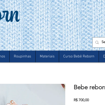
nos
Roupinhas
Materiais
Curso Bebê Reborn
D
Bebe reborn
Preço
R$ 700,00