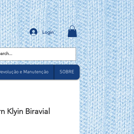
Login
evolução e Manutenção
SOBRE
 Klyin Biravial