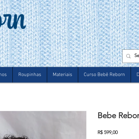
nos
Roupinhas
Materiais
Curso Bebê Reborn
D
Bebe Reborn
Preço
R$ 599,00