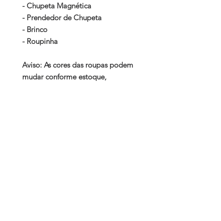
- Chupeta Magnética
- Prendedor de Chupeta
- Brinco
- Roupinha
Aviso: As cores das roupas podem
mudar conforme estoque,
mantendo o gênero do bebê
(feminino). Entre em contato para
saber disponibilidade da
roupinha.
Por favor entre em contato para
dúvida ou disponibilidade de
roupinhas.
Whatsapp: (11) 94944-5900